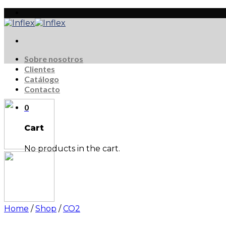
Skip
to
content
Sobre nosotros
Clientes
Catálogo
Contacto
0
Cart
No products in the cart.
Home
/
Shop
/
CO2